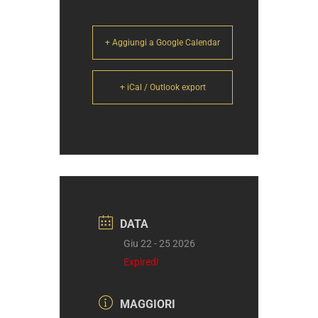
+ Aggiungi a Google Calendar
+ iCal / Outlook export
DATA
Giu 22 - 25 2026
Expired!
MAGGIORI