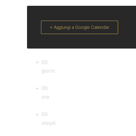
+ Aggiungi a Google Calendar
00
giorni
00
ore
00
minuti