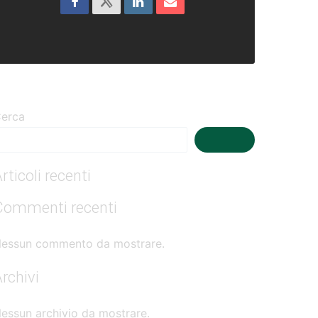
erca
Cerca
rticoli recenti
Commenti recenti
essun commento da mostrare.
rchivi
essun archivio da mostrare.