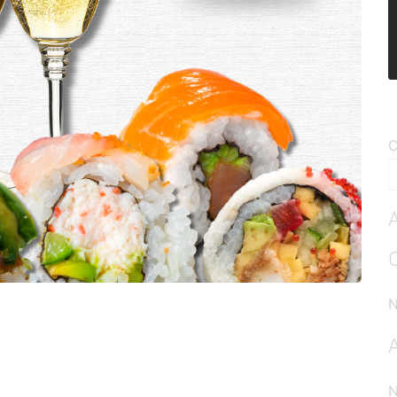
C
A
N
A
N