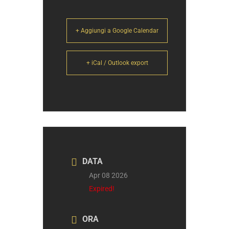
+ Aggiungi a Google Calendar
+ iCal / Outlook export
DATA
Apr 08 2026
Expired!
ORA